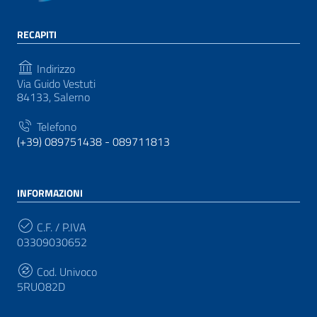
RECAPITI
Indirizzo
Via Guido Vestuti
84133, Salerno
Telefono
(+39) 089751438 - 089711813
INFORMAZIONI
C.F. / P.IVA
03309030652
Cod. Univoco
5RUO82D