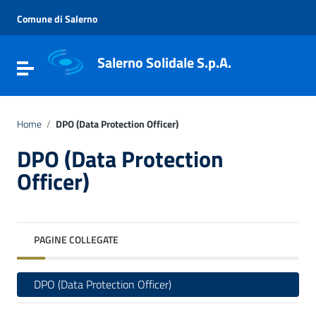
Vai ai contenuti
Vai al menu di navigazione
Comune di Salerno
Vai al footer
Salerno Solidale S.p.A.
Attiva / disattiva la navigazione
Home
/
DPO (Data Protection Officer)
DPO (Data Protection
Officer)
PAGINE COLLEGATE
DPO (Data Protection Officer)