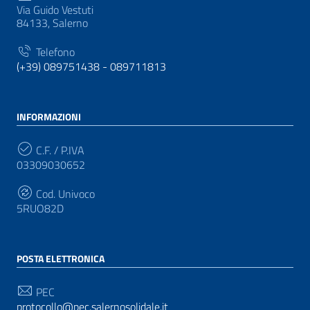
Via Guido Vestuti
84133, Salerno
Telefono
(+39) 089751438 - 089711813
INFORMAZIONI
C.F. / P.IVA
03309030652
Cod. Univoco
5RUO82D
POSTA ELETTRONICA
PEC
protocollo@pec.salernosolidale.it