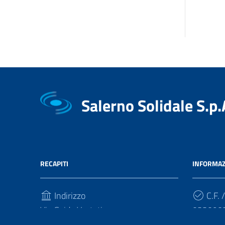
Salerno Solidale S.p.
RECAPITI
INFORMAZ
Indirizzo
C.F. /
Via Guido Vestuti
033090
84133, Salerno