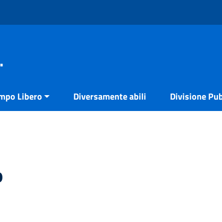
.
empo Libero
Diversamente abili
Divisione Pub
o