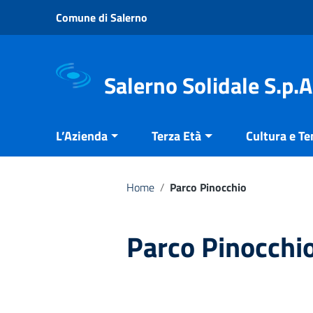
Vai ai contenuti
Comune di Salerno
Vai al menu di navigazione
Vai al footer
Salerno Solidale S.p.A
L’Azienda
Terza Età
Cultura e T
Home
/
Parco Pinocchio
Parco Pinocchi