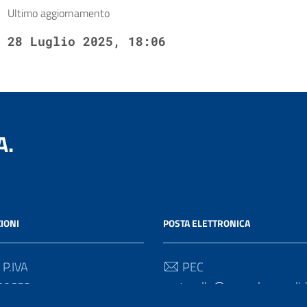
Ultimo aggiornamento
28 Luglio 2025, 18:06
A.
IONI
POSTA ELETTRONICA
 P.IVA
PEC
30652
protocollo@pec.salernosolida