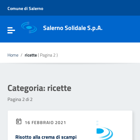
Vai ai contenuti
Vai al menu di navigazione
Comune di Salerno
Vai al footer
Salerno Solidale S.p.A.
Attiva / disattiva la navigazione
Home
/
ricette
( Pagina 2 )
Categoria:
ricette
Pagina 2 di 2
16 FEBBRAIO 2021
Risotto alla crema di scampi