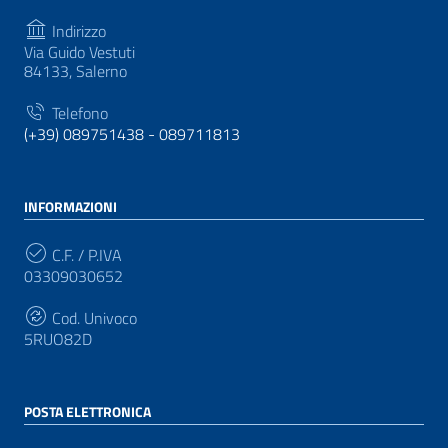
Indirizzo
Via Guido Vestuti
84133, Salerno
Telefono
(+39) 089751438 - 089711813
INFORMAZIONI
C.F. / P.IVA
03309030652
Cod. Univoco
5RUO82D
POSTA ELETTRONICA