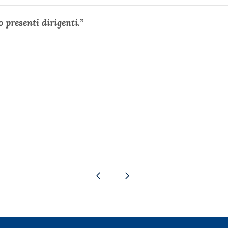
 presenti dirigenti.”
Pagina precedente
Pagina successiva