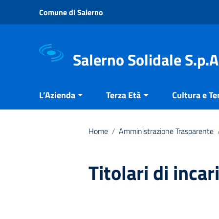
Vai ai contenuti
Comune di Salerno
Vai al menu di navigazione
Vai al footer
Salerno Solidale S.p.A
L’Azienda
Terza Età
Cultura e T
Home
/
Amministrazione Trasparente
Titolari di incar