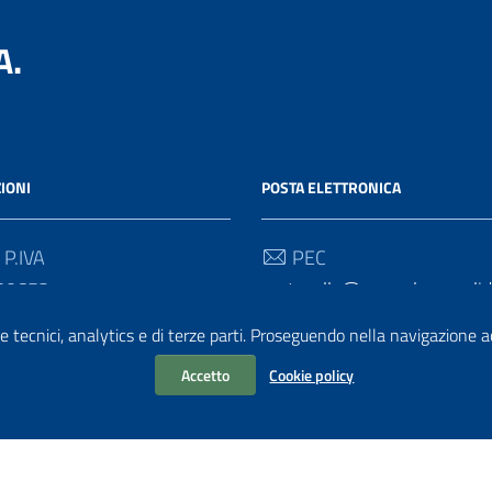
A.
IONI
POSTA ELETTRONICA
 P.IVA
PEC
30652
protocollo@pec.salernosolida
e tecnici, analytics e di terze parti. Proseguendo nella navigazione acc
 Univoco
Email
2D
info@salernosolidale.it
Accetto
Cookie policy