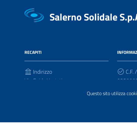
Salerno Solidale S.p.
RECAPITI
INFORMAZ
Indirizzo
C.F. /
Via Guido Vestuti
033090
84133, Salerno
Questo sito utilizza cooki
Cod.
Telefono
5RUO8
(+39) 089751438 - 089711813