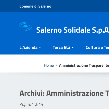
Vai ai contenuti
Comune di Salerno
Vai al menu di navigazione
Vai al footer
Salerno Solidale S.p.A
L’Azienda
Terza Età
Cultura e T
Home
/
Amministrazione Trasparente
Archivi:
Amministrazione T
Pagina 1 di 14