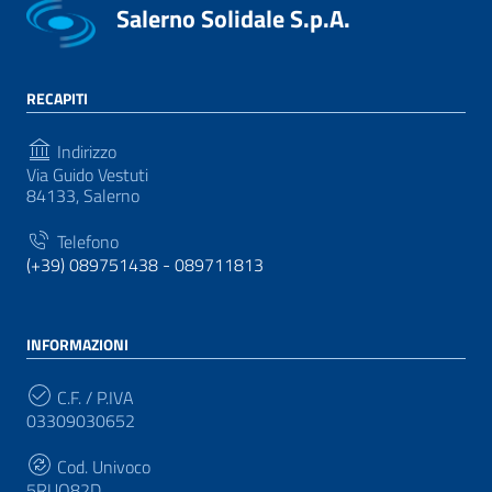
Salerno Solidale S.p.A.
RECAPITI
Indirizzo
Via Guido Vestuti
84133, Salerno
Telefono
(+39) 089751438 - 089711813
INFORMAZIONI
C.F. / P.IVA
03309030652
Cod. Univoco
5RUO82D