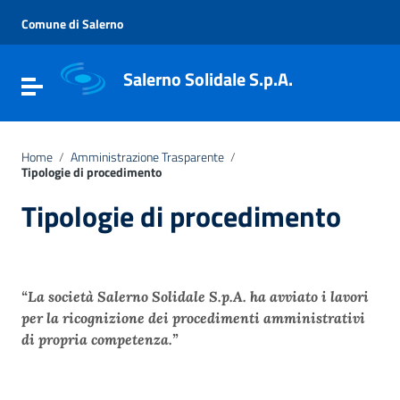
Vai ai contenuti
Vai al menu di navigazione
Comune di Salerno
Vai al footer
Salerno Solidale S.p.A.
Attiva / disattiva la navigazione
Home
/
Amministrazione Trasparente
/
Tipologie di procedimento
Tipologie di procedimento
“La società Salerno Solidale S.p.A. ha avviato i lavori
per la ricognizione dei procedimenti amministrativi
di propria competenza.”