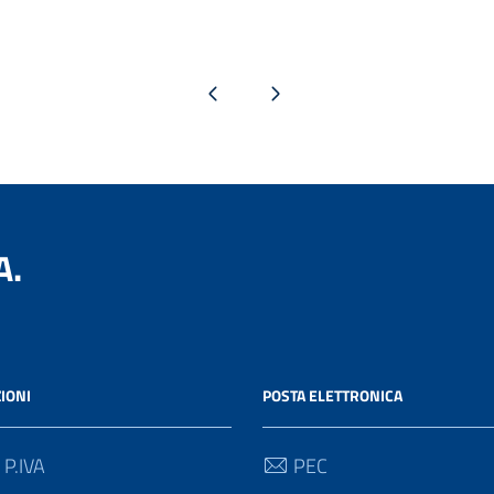
Pagina precedente
Pagina successiva
A.
IONI
POSTA ELETTRONICA
 P.IVA
PEC