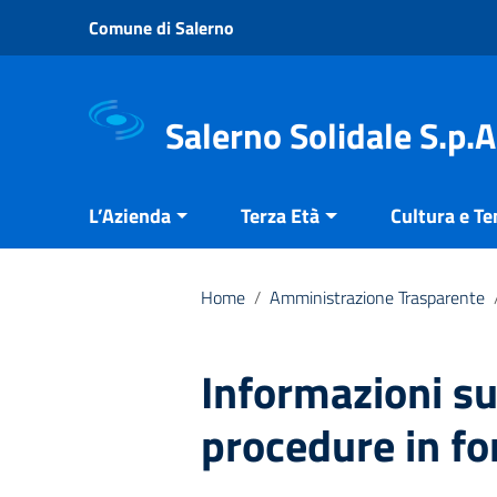
Vai ai contenuti
Comune di Salerno
Vai al menu di navigazione
Vai al footer
Salerno Solidale S.p.A
L’Azienda
Terza Età
Cultura e T
Home
/
Amministrazione Trasparente
Informazioni su
procedure in fo