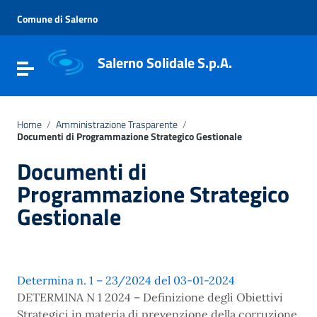
Vai ai contenuti
Vai al menu di navigazione
Comune di Salerno
Vai al footer
Salerno Solidale S.p.A.
Attiva / disattiva la navigazione
Home
/
Amministrazione Trasparente
/
Documenti di Programmazione Strategico Gestionale
Documenti di
Programmazione Strategico
Gestionale
Determina n. 1 – 23/2024 del 03-01-2024
DETERMINA N 1 2024 – Definizione degli Obiettivi
Strategici in materia di prevenzione della corruzione