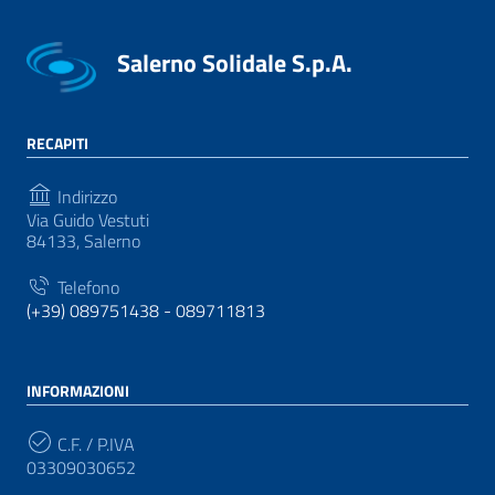
Salerno Solidale S.p.A.
RECAPITI
Indirizzo
Via Guido Vestuti
84133, Salerno
Telefono
(+39) 089751438 - 089711813
INFORMAZIONI
C.F. / P.IVA
03309030652