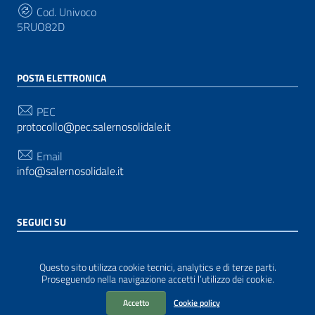
Cod. Univoco
5RUO82D
POSTA ELETTRONICA
PEC
protocollo@pec.salernosolidale.it
Email
info@salernosolidale.it
SEGUICI SU
Sezione Link Utili
Privacy
|
Contatti
| Realizzato con
WordPress
|
Tema
Questo sito utilizza cookie tecnici, analytics e di terze parti.
grafico
ItaliaWP2
| Basato sul
Prototipo per siti PA di
Proseguendo nella navigazione accetti l’utilizzo dei cookie.
AgID
Accetto
Cookie policy