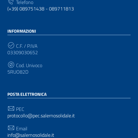
Telefono
(+39) 089751438 - 089711813
INFORMAZIONI
C.F. / P.IVA
03309030652
Cod. Univoco
5RUO82D
POSTA ELETTRONICA
PEC
protocollo@pec.salernosolidale.it
Email
info@salernosolidale.it