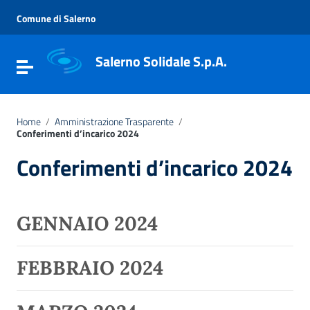
Vai ai contenuti
Vai al menu di navigazione
Comune di Salerno
Vai al footer
Salerno Solidale S.p.A.
Attiva / disattiva la navigazione
Home
/
Amministrazione Trasparente
/
Conferimenti d’incarico 2024
Conferimenti d’incarico 2024
GENNAIO 2024
FEBBRAIO 2024