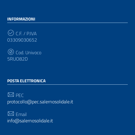
INFORMAZIONI
C.F. / P.IVA
03309030652
Cod. Univoco
5RUO82D
POSTA ELETTRONICA
PEC
protocollo@pec.salernosolidale.it
Email
info@salernosolidale.it