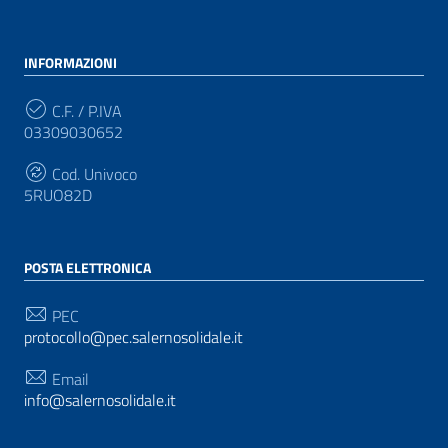
INFORMAZIONI
C.F. / P.IVA
03309030652
Cod. Univoco
5RUO82D
POSTA ELETTRONICA
PEC
protocollo@pec.salernosolidale.it
Email
info@salernosolidale.it