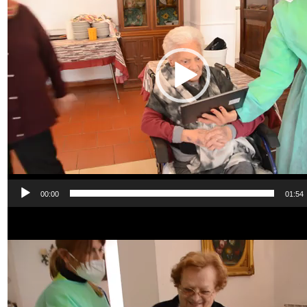
00:00
01:54
Video
Player