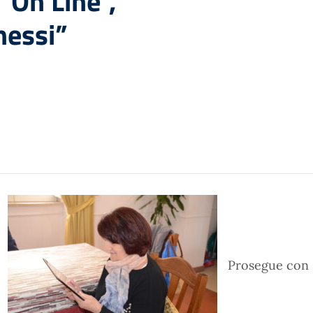
“On Line”,
nessi”
Prosegue con s