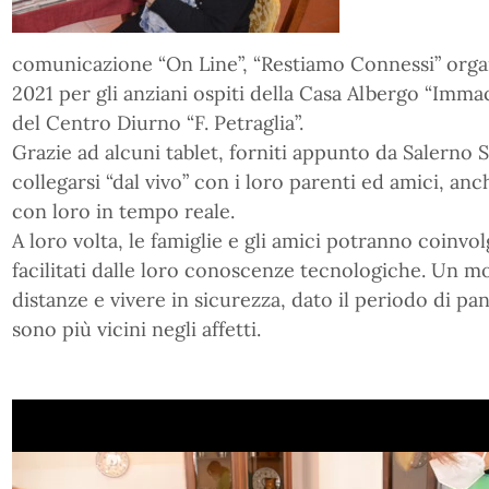
comunicazione “On Line”, “Restiamo Connessi” organ
2021 per gli anziani ospiti della Casa Albergo “Imma
del Centro Diurno “F. Petraglia”.
Grazie ad alcuni tablet, forniti appunto da Salerno S
collegarsi “dal vivo” con i loro parenti ed amici, an
con loro in tempo reale.
A loro volta, le famiglie e gli amici potranno coinvol
facilitati dalle loro conoscenze tecnologiche. Un m
distanze e vivere in sicurezza, dato il periodo di p
sono più vicini negli affetti.
Video
Player