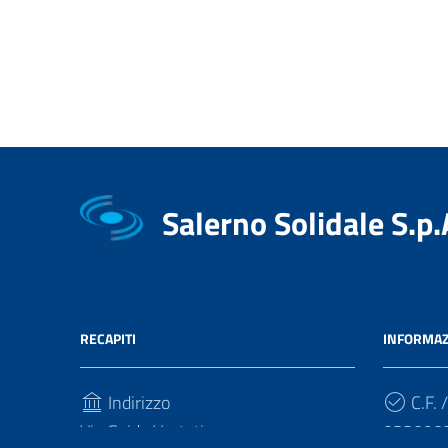
Salerno Solidale S.p.
RECAPITI
INFORMAZ
Indirizzo
C.F. /
Via Guido Vestuti
033090