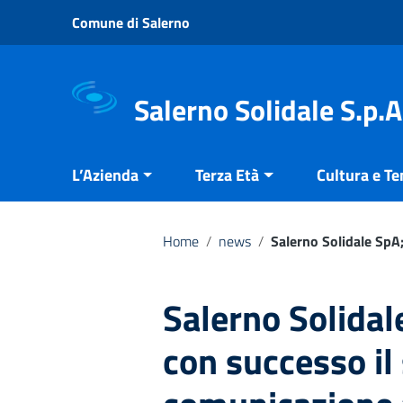
Vai ai contenuti
Comune di Salerno
Vai al menu di navigazione
Vai al footer
Salerno Solidale S.p.A
L’Azienda
Terza Età
Cultura e T
Home
/
news
/
Salerno Solidale SpA
Salerno Solidal
con successo il 