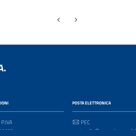
Pagina precedente
Pagina successiva
A.
IONI
POSTA ELETTRONICA
 P.IVA
PEC
30652
protocollo@pec.salernosolida