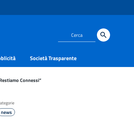
blicità
Società Trasparente
 “Restiamo Connessi”
ategorie
news