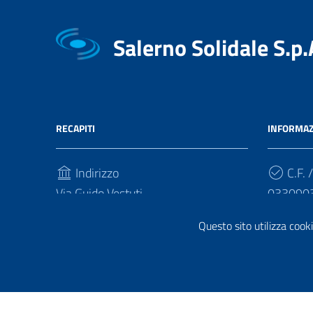
Salerno Solidale S.p.
RECAPITI
INFORMAZ
Indirizzo
C.F. /
Via Guido Vestuti
033090
84133, Salerno
Cod.
Questo sito utilizza cooki
Telefono
5RUO8
(+39) 089751438 - 089711813