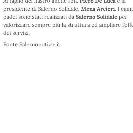
Al taglio del nastro anche l’on.
Piero De Luca
e la
presidente di Salerno Solidale,
Mena Arcieri
. I cam
padel sono stati realizzati da
Salerno Solidale
per
valorizzare sempre più la struttura ed ampliare l’off
dei servizi.
Fonte Salernonotizie.it