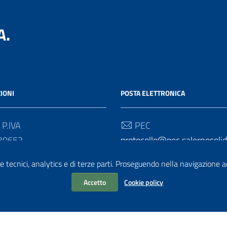
A.
IONI
POSTA ELETTRONICA
 P.IVA
PEC
30652
protocollo@pec.salernosolida
 Univoco
Email
e tecnici, analytics e di terze parti. Proseguendo nella navigazione acc
2D
info@salernosolidale.it
Accetto
Cookie policy