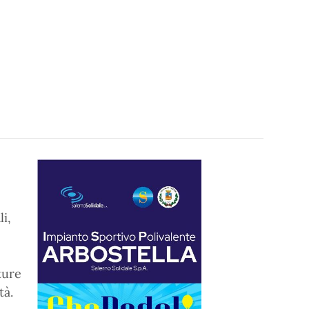
i,
ture
tà.