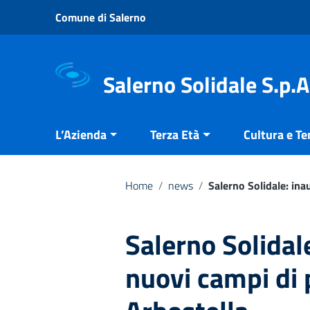
Vai ai contenuti
Comune di Salerno
Vai al menu di navigazione
Vai al footer
Salerno Solidale S.p.A
L’Azienda
Terza Età
Cultura e T
Home
/
news
/
Salerno Solidale: ina
Salerno Solidale
nuovi campi di 