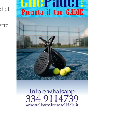
pi di
erta