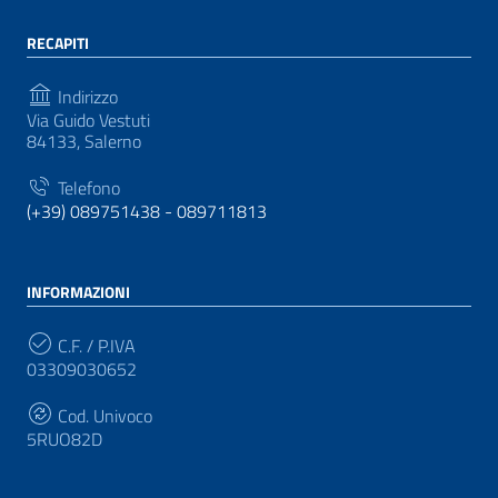
RECAPITI
Indirizzo
Via Guido Vestuti
84133, Salerno
Telefono
(+39) 089751438 - 089711813
INFORMAZIONI
C.F. / P.IVA
03309030652
Cod. Univoco
5RUO82D