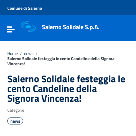
Vai ai contenuti
Vai al menu di navigazione
Comune di Salerno
Vai al footer
Salerno Solidale S.p.A.
Attiva / disattiva la navigazione
Home
/
news
/
Salerno Solidale festeggia le cento Candeline della Signora
Vincenza!
Salerno Solidale festeggia le
cento Candeline della
Signora Vincenza!
Categorie
news