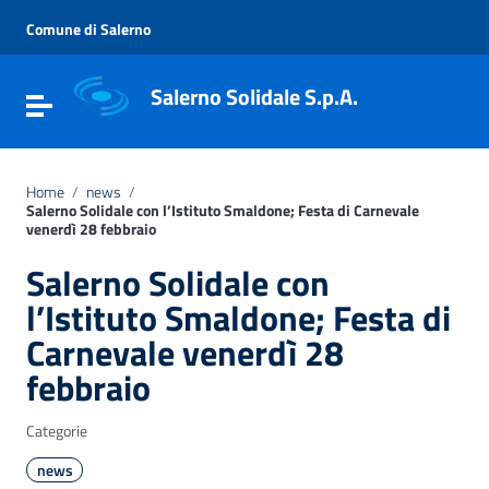
Vai ai contenuti
Vai al menu di navigazione
Comune di Salerno
Vai al footer
Salerno Solidale S.p.A.
Attiva / disattiva la navigazione
Home
/
news
/
Salerno Solidale con l’Istituto Smaldone; Festa di Carnevale
venerdì 28 febbraio
Salerno Solidale con
l’Istituto Smaldone; Festa di
Carnevale venerdì 28
febbraio
Categorie
news