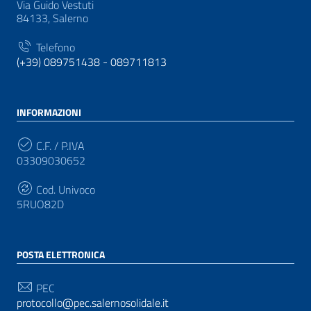
Via Guido Vestuti
84133, Salerno
Telefono
(+39) 089751438 - 089711813
INFORMAZIONI
C.F. / P.IVA
03309030652
Cod. Univoco
5RUO82D
POSTA ELETTRONICA
PEC
protocollo@pec.salernosolidale.it