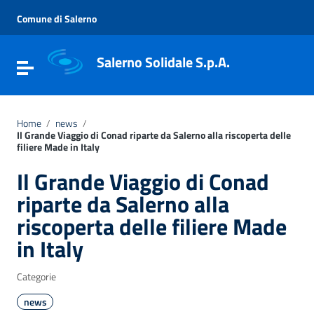
Vai ai contenuti
Vai al menu di navigazione
Comune di Salerno
Vai al footer
Salerno Solidale S.p.A.
Attiva / disattiva la navigazione
Home
/
news
/
Il Grande Viaggio di Conad riparte da Salerno alla riscoperta delle
filiere Made in Italy
Il Grande Viaggio di Conad
riparte da Salerno alla
riscoperta delle filiere Made
in Italy
Categorie
news