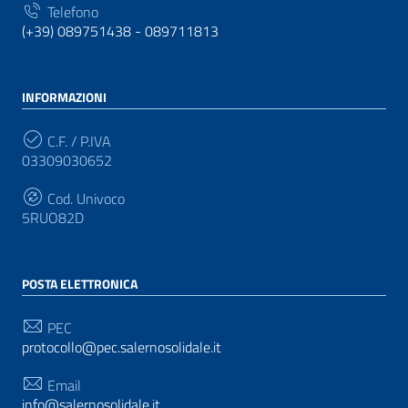
Telefono
(+39) 089751438 - 089711813
INFORMAZIONI
C.F. / P.IVA
03309030652
Cod. Univoco
5RUO82D
POSTA ELETTRONICA
PEC
protocollo@pec.salernosolidale.it
Email
info@salernosolidale.it