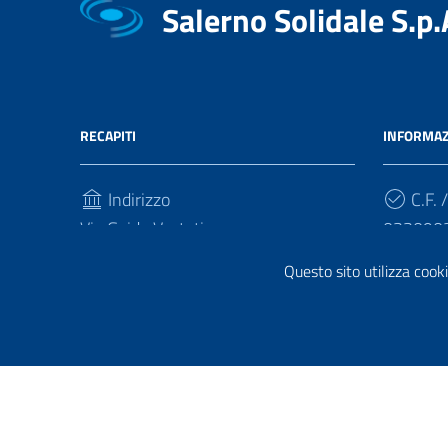
Salerno Solidale S.p.
RECAPITI
INFORMAZ
Indirizzo
C.F. /
Via Guido Vestuti
033090
84133, Salerno
Questo sito utilizza cooki
Cod.
Telefono
5RUO8
(+39) 089751438 - 089711813
Sezione Link Utili
Privacy
|
Contatti
| Realizzato con
WordPress
|
Tema