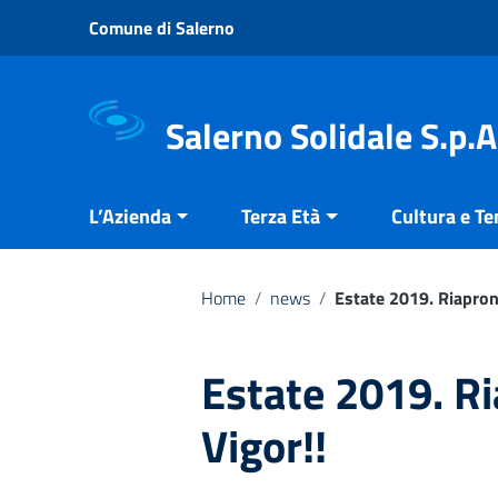
Vai ai contenuti
Comune di Salerno
Vai al menu di navigazione
Vai al footer
Salerno Solidale S.p.A
L’Azienda
Terza Età
Cultura e T
Home
/
news
/
Estate 2019. Riaprono
Estate 2019. Ri
Vigor!!