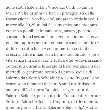
news
Sono stati i Salernitani Vincenzo C., di 85 anni e
Maria P. che di anni ne ha 88 i protagonisti della
trasmissione “Non ho l’età”, andata in onda lunedì 11
marzo alle 20,25 su Rai 3. La trasmissione racconta
come sia possibile innamorarsi, amarsi, perfino
sposarsi dopo i settant’anni, con l’amore nella terza
età che rappresenta un fenomeno sociale inedito –
diffuso in tutta Italia – con numeri in costante
crescita. I due innamorati hanno raccontato le loro
vite senza filtri, e di come tutti e due vedovi, si siano
conosciuti durante le serate di ballo per anziani del
martedì, organizzate presso il Centro Sociale di
Salerno da Salerno Solidale SpA. I due “ragazzi” che
ormai sono fidanzati da ben 18 anni usufruiscono
anche dell’Assistenza Domiciliare garantita da
Salerno Solidale, per conto del Comune di Salerno –
Settore Politiche Sociali. Un punto di riferimento,
dunque per la città, la Salerno Solidale SpA – che,