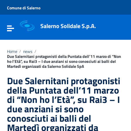
Vai ai contenuti
Vai al menu di navigazione
Comune di Salerno
Vai al footer
Salerno Solidale S.p.A.
Attiva / disattiva la navigazione
Home
/
news
/
Due Salernitani protagonisti della Puntata dell’11 marzo di “Non
ho l’Età”, su Rai3 – I due anziani si sono conosciuti ai balli del
Martedì organizzati da Salerno Solidale SpA
Due Salernitani protagonisti
della Puntata dell’11 marzo
di “Non ho l’Età”, su Rai3 – I
due anziani si sono
conosciuti ai balli del
Martedì organizzati da