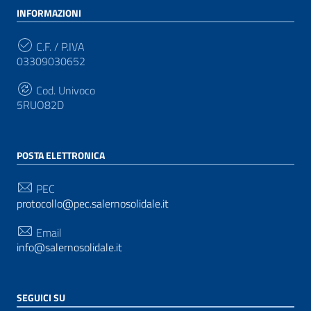
INFORMAZIONI
C.F. / P.IVA
03309030652
Cod. Univoco
5RUO82D
POSTA ELETTRONICA
PEC
protocollo@pec.salernosolidale.it
Email
info@salernosolidale.it
SEGUICI SU