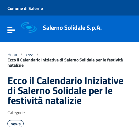
Vai ai contenuti
Vai al menu di navigazione
Comune di Salerno
Vai al footer
Salerno Solidale S.p.A.
Attiva / disattiva la navigazione
Home
/
news
/
Ecco il Calendario Iniziative di Salerno Solidale per le festività
natalizie
Ecco il Calendario Iniziative
di Salerno Solidale per le
festività natalizie
Categorie
news