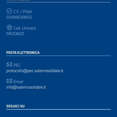
C.F. / P.IVA
03309030652
Cod. Univoco
5RUO82D
POSTA ELETTRONICA
PEC
protocollo@pec.salernosolidale.it
Email
info@salernosolidale.it
SEGUICI SU